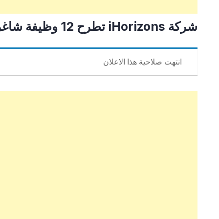
شركة ‏iHorizons‏ تطرح 12 وظيفة شاغرة لحملة البكالوريوس فأعلى
انتهت صلاحية هذا الاعلان