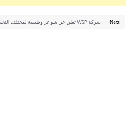
تصفّح
‏ شركة WSP تعلن عن شواغر وظيفية لمختلف التخصصات
Next:
المقالات