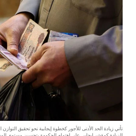
تأتي زيادة الحد الأدنى للأجور كخطوة إيجابية نحو تحقيق التوازن
الزيادة كمؤشر إيجابي على اهتمام الحكومة بتحسين مستوى ال